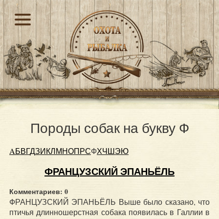
Породы собак на букву Ф
A
Б
В
Г
Д
З
И
К
Л
М
Н
О
П
Р
С
Ф
Х
Ч
Ш
Э
Ю
ФРАНЦУЗСКИЙ ЭПАНЬЁЛЬ
Комментариев: 0
ФРАНЦУЗСКИЙ ЭПАНЬЁЛЬ Выше было сказано, что
птичья длинношерстная собака появилась в Галлии в