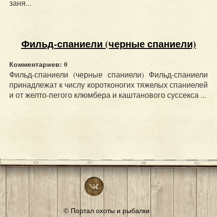
заня...
Фильд-спаниели (черные спаниели)
Комментариев: 0
Фильд-спаниели (черные спаниели) Фильд-спаниели
принадлежат к числу коротконогих тяжелых спаниелей
и от желто-пегого клюмбера и каштанового суссекса ...
© Портал охоты и рыбалки