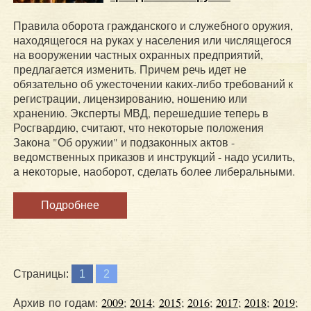
Правила оборота гражданского и служебного оружия,
находящегося на руках у населения или числящегося
на вооружении частных охранных предприятий,
предлагается изменить. Причем речь идет не
обязательно об ужесточении каких-либо требований к
регистрации, лицензированию, ношению или
хранению. Эксперты МВД, перешедшие теперь в
Росгвардию, считают, что некоторые положения
Закона "Об оружии" и подзаконных актов -
ведомственных приказов и инструкций - надо усилить,
а некоторые, наоборот, сделать более либеральными.
Подробнее
Страницы:
1
2
Архив по годам:
2009
;
2014
;
2015
;
2016
;
2017
;
2018
;
2019
;