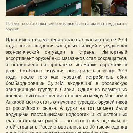
Почему не состоялось импортозамещение на рынке гражданского
оружия
Идея импортозамещения стала актуальна после 2014
года, после введения западных санкций и ухудшения
экономической ситуации в стране. Импортный
ассортимент оружейных магазинов стал сокращаться,
а оставшиеся на прилавках иномарки дорожали в
разы. Особенно ситуация обострилась в конце 2015
года, после того как турецкий истребитель сбил
бомбардировщик Су-24М, входивший в российскую
авиационную группу в Сирии. Одним из возможных
последствий осложнения отношений между Москвой и
Анкарой могло стать отлучение турецких оружейников
от российского рынка. А турки на тот момент были
ведущими поставщиками недорогих и качественных
гладкоствольных ружей — по экспертным оценкам, из
этой страны в Россию ввозилось до 30 тысяч единиц
одних только полуавтоматических дробовиков.