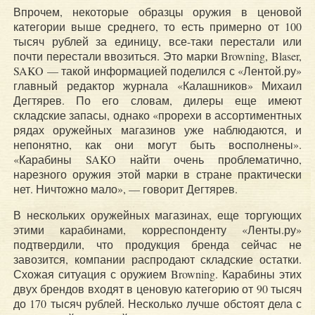
Впрочем, некоторые образцы оружия в ценовой
категории выше среднего, то есть примерно от 100
тысяч рублей за единицу, все-таки перестали или
почти перестали ввозиться. Это марки Browning, Blaser,
SAKO — такой информацией поделился с «Лентой.ру»
главный редактор журнала «Калашников» Михаил
Дегтярев. По его словам, дилеры еще имеют
складские запасы, однако «прорехи в ассортиментных
рядах оружейных магазинов уже наблюдаются, и
непонятно, как они могут быть восполнены».
«Карабины SAKO найти очень проблематично,
нарезного оружия этой марки в стране практически
нет. Ничтожно мало», — говорит Дегтярев.
В нескольких оружейных магазинах, еще торгующих
этими карабинами, корреспонденту «Ленты.ру»
подтвердили, что продукция бренда сейчас не
завозится, компании распродают складские остатки.
Схожая ситуация с оружием Browning. Карабины этих
двух брендов входят в ценовую категорию от 90 тысяч
до 170 тысяч рублей. Несколько лучше обстоят дела с