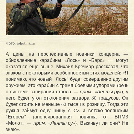
Фото: iohotnik.ru
А цены на перспективные новинки концерна —
обновленные карабины «Лось» и «Барс» — могут
оказаться еще выше. Михаил Кречмар рассказал, что
знаком с некоторыми особенностями этих моделей: «Я
понимаю, что новый "Лось" будет совершенно другим
оружием, это карабин с тремя боевыми упорами (речь
о системе запирания ствола
—
прим. «Ленты.ру
»
), у
него будет угол отклонения затвора 60 градусов. Он
будет стоить не меньше 60 тысяч в розницу. Тогда эти
ружья займут одну нишу с CZ и вятско-полянским
"Егерем" (анонсированная новинка от ВПМЗ
«Молот»
— прим. «Ленты.ру»
). Выживут ли они? Не
знаю».