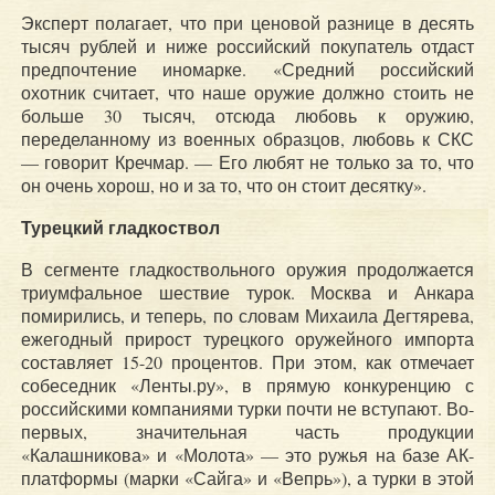
Эксперт полагает, что при ценовой разнице в десять
тысяч рублей и ниже российский покупатель отдаст
предпочтение иномарке. «Средний российский
охотник считает, что наше оружие должно стоить не
больше 30 тысяч, отсюда любовь к оружию,
переделанному из военных образцов, любовь к СКС
— говорит Кречмар. — Его любят не только за то, что
он очень хорош, но и за то, что он стоит десятку».
Турецкий гладкоствол
В сегменте гладкоствольного оружия продолжается
триумфальное шествие турок. Москва и Анкара
помирились, и теперь, по словам Михаила Дегтярева,
ежегодный прирост турецкого оружейного импорта
составляет 15-20 процентов. При этом, как отмечает
собеседник «Ленты.ру», в прямую конкуренцию с
российскими компаниями турки почти не вступают. Во-
первых, значительная часть продукции
«Калашникова» и «Молота» — это ружья на базе АК-
платформы (марки «Сайга» и «Вепрь»), а турки в этой