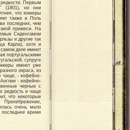
 редкости. Первым
" (1801), но они
тнее, что коккеры
ляет также и Поль
ви последних, чем
такой примеси. На
ваемые Сиденгамом
рльзы и другие так
ца Карла), хотя и
 самом деле имеют
тая португальскими
гальской, супруге
коккеры имеют уже
азного окраса, из
 чаще, - кофейно-
Англии - кофейно-
овенные черные с
ю редкость и чаще
ит, что некоторые
. Пренебрежение,
ялась очень мало
в последнее время