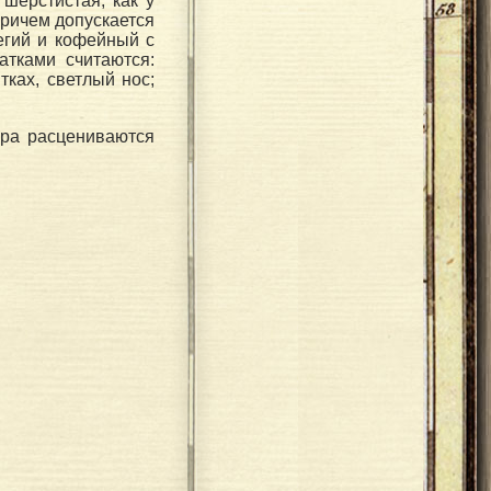
 шерстистая, как у
причем допускается
егий и кофейный с
атками считаются:
тках, светлый нос;
ера расцениваются