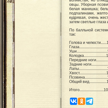
волнистая, но отнюд
овцы. Уборная псовин
белая манишка; бел
подпалинами, желто
кудрявая, очень жес
затем светлые глаза 
По балльной систем
так:
Голова и челюсти......
Глаза............................
Уши...............................
Колодка.......................
Передние ноги...........
Задние ноги................
Лапы............................
Хвост...........................
Псовина......................
Общий вид.................
Итого........................