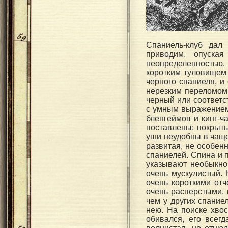
Спаниель-клуб дал
приводим, опуска
неопределенностью
коротким туловищем 
черного спаниеля, 
нерезким переломом 
черный или соответс
с умным выражением,
бленгеймов и кинг-ч
поставлены; покрыты
уши неудобны в чаще
развитая, не особен
спаниелей. Спина и 
указывают необыкнов
очень мускулистый. 
очень короткими отч
очень расперстыми, 
чем у других спание
нею. На поиске хво
обивался, его всег