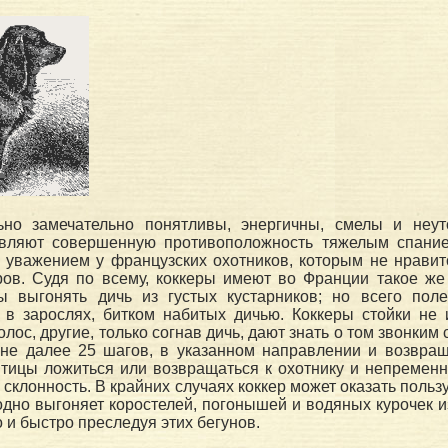
льно замечательно понятливы, энергичны, смелы и неу
авляют совершенную противоположность тяжелым спание
 уважением у французских охотников, которым не нравит
ов. Судя по всему, коккеры имеют во Франции такое же 
ны выгонять дичь из густых кустарников; но всего пол
 в зарослях, битком набитых дичью. Коккеры стойки не 
олос, другие, только согнав дичь, дают знать о том звонки
 не далее 25 шагов, в указанном направлении и возвращ
тицы ложиться или возвращаться к охотнику и непременно
клонность. В крайних случаях коккер может оказать пользу 
одно выгоняет коростелей, погонышей и водяных курочек и
 и быстро преследуя этих бегунов.