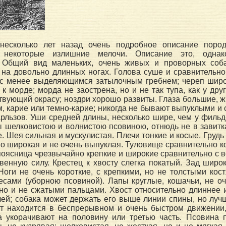
 несколько лет назад очень подробное описание поро
я некоторые излишние мелочи. Описание это, однак
. Общий вид маленьких, очень живых и проворных соба
на довольно длинных ногах. Голова суше и сравнительно 
и с менее выделяющимся затылочным гребнем; череп широ
к морде; морда не заострена, но и не так тупа, как у дру
твующий окрасу; ноздри хорошо развиты. Глаза большие, 
 карие или темно-карие; никогда не бывают выпуклыми и 
арльзов. Уши средней длины, несколько шире, чем у филь
 шелковистою и волнистою псовиною, отнюдь не в завитк
. Шея сильная и мускулистая. Плечи тонкие и косые. Грудь
но широкая и не очень выпуклая. Туловище сравнительно ко
поясница чрезвычайно крепкие и широкие сравнительно с 
енную силу. Крестец к хвосту слегка покатый. Зад широк
Ноги не очень короткие, с крепкими, но не толстыми кос
есами (уборною псовиной). Лапы круглые, кошачьи, не оч
но и не сжатыми пальцами. Хвост относительно длиннее 
лей; собака может держать его выше линии спины, но луч
ст находится в беспрерывном и очень быстром движении,
да укорачивают на половину или третью часть. Псовина 