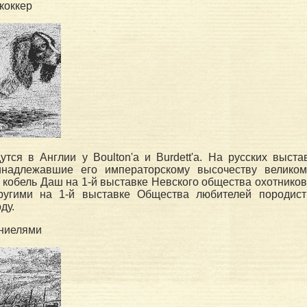
 коккер
тся в Англии у Boulton'a и Burdett'a. На русских выста
ринадлежавшие его императорскому высочеству велико
кобель Даш на 1-й выставке Невского общества охотников в
угими на 1-й выставке Общества любителей породист
ду.
аниелями