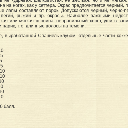
ь не кудрявая: шелковистая, не жесткая, но и не мягкая,
а на ногах, как у сеттера. Окрас предпочитается черный, 
ые лапы составляют порок. Допускаются черный, черно-п
-пегий, рыжий и пр. окрасы. Наиболее важными недост
ткая или мягкая псовина, неправильный хвост, уши в зави
и парик, т. е. длинные волосы на темени.
е, выработанной Спаниель-клубом, отдельные части кокк
10
..5
.5
15
.10
.10
.10
.10
.10
.10
.100 балл.