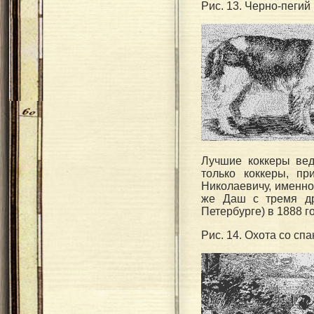
Рис. 13. Черно-пегий
Лучшие коккеры веду
только коккеры, п
Николаевичу, именно 
же Даш с тремя др
Петербурге) в 1888 го
Рис. 14. Охота со сп