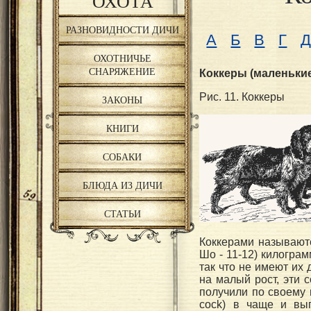
ОХОТА
РАЗНОВИДНОСТИ ДИЧИ
A
Б
В
Г
ОХОТНИЧЬЕ
СНАРЯЖЕНИЕ
Коккеры (маленьки
Рис. 11. Коккеры
ЗАКОНЫ
КНИГИ
СОБАКИ
БЛЮДА ИЗ ДИЧИ
СТАТЬИ
Коккерами называютс
Шо - 11-12) килогра
так что не имеют их
на малый рост, эти 
получили по своему 
cock) в чаще и выг