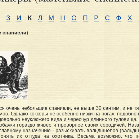
Д
З
И
К
Л
М
Н
О
П
Р
С
Ф
Х
е спаниели)
я очень небольшие спаниели, не выше 30 сантим, и не тя
ммов. Однако коккеры не особенно низки на ногах, подобно
 довольно неуклюжего вида и чересчур длинного туловища.
собачки гораздо живее и проворнее своих сородичей. Наз
главному назначению - разыскивать вальдшнепов (вальдшн
онять их оттуда на охотника. Весьма возможно, что 