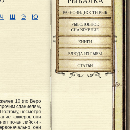
РЫБАЛКА
РАЗНОВИДНОСТИ РЫБ
Ч
Ш
Э
Ю
РЫБОЛОВНОЕ
СНАРЯЖЕНИЕ
КНИГИ
БЛЮДА ИЗ РЫБЫ
СТАТЬИ
желее 10 (по Веро
 прочим спаниелям,
 Поэтому, несмотря
вание коккеров они
еп по-английски -
первоначально они