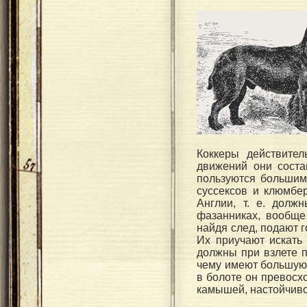
Коккеры действите
движений они сост
пользуются большим
суссексов и клюмбер
Англии, т. е. долж
фазанниках, вообще
найдя след, подают г
Их приучают искать
должны при взлете п
чему имеют большую с
в болоте он превосх
камышей, настойчиво