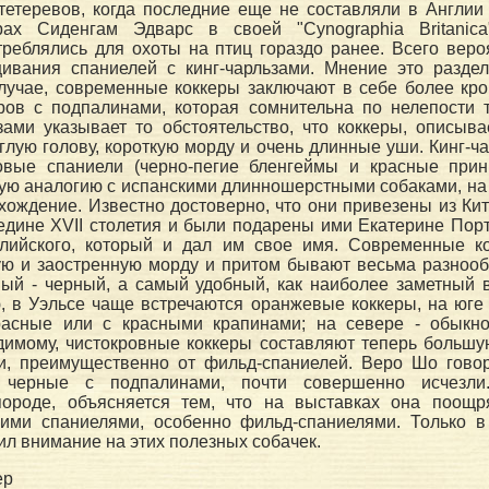
тетеревов, когда последние еще не составляли в Англии
рах Сиденгам Эдварс в своей "Cynographia Britanica
реблялись для охоты на птиц гораздо ранее. Всего вероя
ивания спаниелей с кинг-чарльзами. Мнение это разде
лучае, современные коккеры заключают в себе более кро
ров с подпалинами, которая сомнительна по нелепости 
ьзами указывает то обстоятельство, что коккеры, описы
глую голову, короткую морду и очень длинные уши. Кинг-ча
вые спаниели (черно-пегие бленгеймы и красные прин
ую аналогию с испанскими длинношерстными собаками, на
хождение. Известно достоверно, что они привезены из Ки
дине XVII столетия и были подарены ими Екатерине Порту
нглийского, который и дал им свое имя. Современные 
ю и заостренную морду и притом бывают весьма разнообр
ый - черный, а самый удобный, как наиболее заметный в
, в Уэльсе чаще встречаются оранжевые коккеры, на юге 
красные или с красными крапинами; на севере - обыкн
димому, чистокровные коккеры составляют теперь большу
и, преимущественно от фильд-спаниелей. Веро Шо говор
 черные с подпалинами, почти совершенно исчезли
породе, объясняется тем, что на выставках она поощр
гими спаниелями, особенно фильд-спаниелями. Только 
ил внимание на этих полезных собачек.
ер