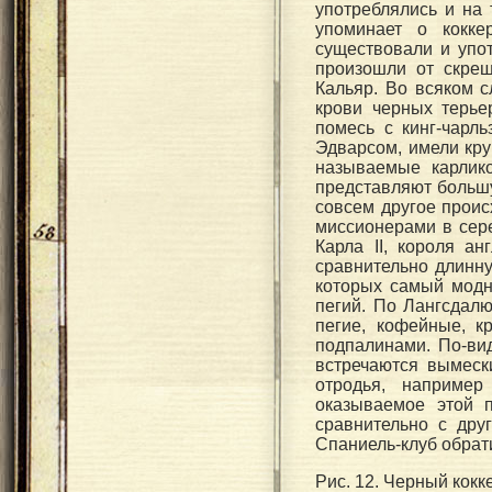
употреблялись и на 
упоминает о кокке
существовали и упот
произошли от скрещ
Кальяр. Во всяком с
крови черных терье
помесь с кинг-чарл
Эдварсом, имели кру
называемые карлико
представляют больш
совсем другое проис
миссионерами в сере
Карла II, короля а
сравнительно длинну
которых самый модн
пегий. По Лангсдалю
пегие, кофейные, 
подпалинами. По-ви
встречаются вымеск
отродья, например
оказываемое этой 
сравнительно с дру
Спаниель-клуб обрат
Рис. 12. Черный кокк