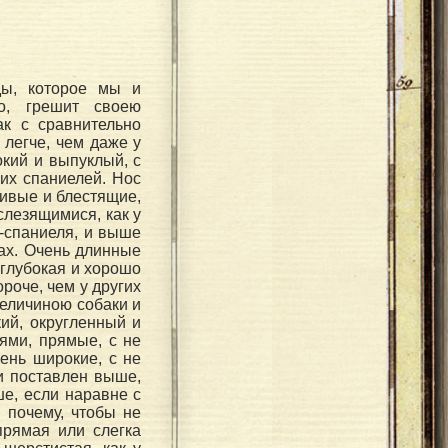
ды, которое мы и
о, грешит своею
к с сравнительно
легче, чем даже у
кий и выпуклый, с
гих спаниелей. Нос
живые и блестящие,
слезящимися, как у
д-спаниеля, и выше
ах. Очень длинные
 глубокая и хорошо
роче, чем у других
величиною собаки и
ий, округленный и
тями, прямые, с не
ень широкие, с не
и поставлен выше,
ше, если наравне с
 почему, чтобы не
прямая или слегка