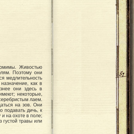
томимы. Живостью
лям. Поэтому они
ся медлительность
назначение, как в
езнее они здесь в
имеют; некоторые,
м серебристым лаем.
аться на зов. Они
 подавать дичь, к
и на охоте в поле;
з густой травы или