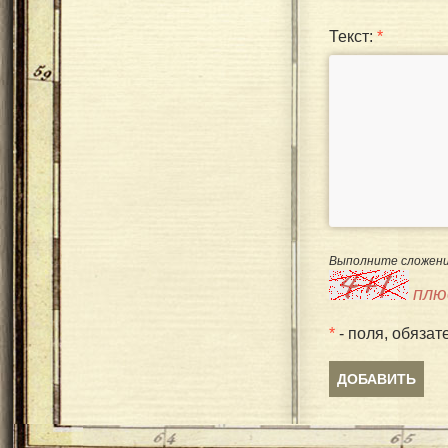
Текст:
*
Выполните сложени
плю
*
- поля, обязат