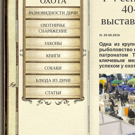
ОХОТА
40
РАЗНОВИДНОСТИ ДИЧИ
выстав
ОХОТНИЧЬЕ
СНАРЯЖЕНИЕ
29.08.2016
ЗАКОНЫ
Одна из круп
рыболовство н
патронатом 
КНИГИ
ключевым мер
успехом у охо
СОБАКИ
БЛЮДА ИЗ ДИЧИ
СТАТЬИ