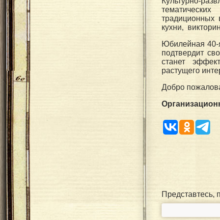
Культурно-ра
тематических
традиционных 
кухни, виктори
Юбилейная 40-
подтвердит св
станет эффек
растущего инте
Добро пожалова
Организацион
Представтесь, 