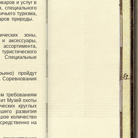
варов и услуг в
, специального
ичьего туризма,
даров природы.
ических зоны,
 и аксессуары,
 ассортимента,
туристического
. Специальные
ьино) пройдут
. Соревнования
ым требованиям
ит Музей охоты
ческих круглых
шего развития
ьшое количество
осредственно на