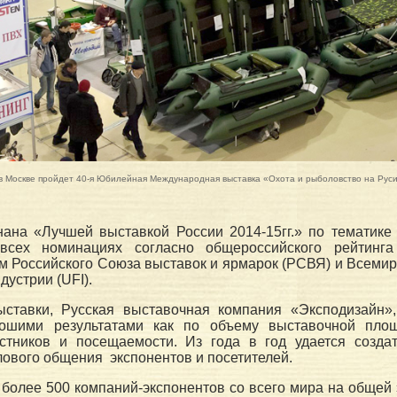
 в Москве пройдет 40-я Юбилейная Международная выставка «Охота и рыболовство на Рус
ана «Лучшей выставкой России 2014-15гг.» по тематике 
сех номинациях согласно общероссийского рейтинга 
м Российского Союза выставок и ярмарок (РСВЯ) и Всеми
дустрии (UFI).
ыставки, Русская выставочная компания «Эксподизайн»
ошими результатами как по объему выставочной площ
астников и посещаемости. Из года в год удается созда
лового общения экспонентов и посетителей.
 более 500 компаний-экспонентов со всего мира на общей