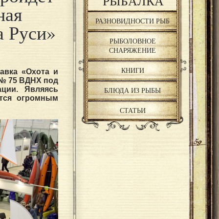
РЫБАЛКА
ная
РАЗНОВИДНОСТИ РЫБ
а Руси»
РЫБОЛОВНОЕ
СНАРЯЖЕНИЕ
КНИГИ
авка «Охота и
 № 75 ВДНХ под
ции. Являясь
БЛЮДА ИЗ РЫБЫ
ется огромным
СТАТЬИ