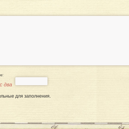
е:
с два
ельные для заполнения.