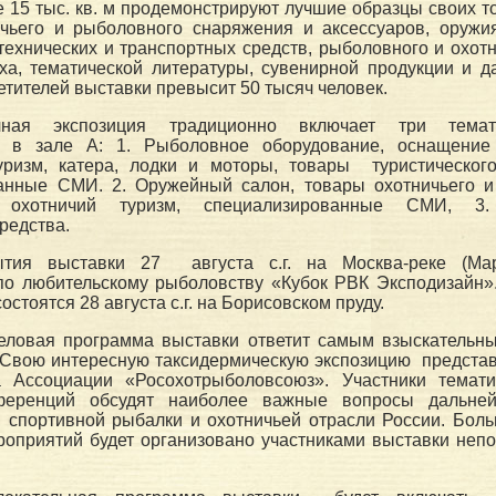
15 тыс. кв. м продемонстрируют лучшие образцы своих то
ичьего и рыболовного снаряжения и аксессуаров, оружия
технических и транспортных средств, рыболовного и охотн
ыха, тематической литературы, сувенирной продукции и 
етителей выставки превысит 50 тысяч человек.
ная экспозиция традиционно включает три темат
х в зале А: 1. Рыболовное оборудование, оснащение
ризм, катера, лодки и моторы, товары туристического
анные СМИ. 2. Оружейный салон, товары охотничьего и 
, охотничий туризм, специализированные СМИ, 3
редства.
ытия выставки 27 августа с.г. на Москва-реке (Мар
по любительскому рыболовству «Кубок РВК Эксподизайн»
стоятся 28 августа с.г. на Борисовском пруду.
ловая программа выставки ответит самым взыскательн
 Свою интересную таксидермическую экспозицию представ
 Ассоциации «Росохотрыболовсоюз». Участники темати
ференций обсудят наиболее важные вопросы дальней
и спортивной рыбалки и охотничьей отрасли России. Бол
роприятий будет организовано участниками выставки неп