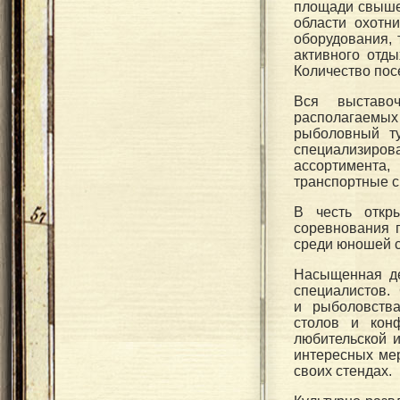
площади свыше 
области охотн
оборудования, 
активного отд
Количество пос
Вся выставоч
располагаемы
рыболовный ту
специализиров
ассортимента
транспортные с
В честь откр
соревнования 
среди юношей со
Насыщенная де
специалистов.
и рыболовства
столов и кон
любительской 
интересных ме
своих стендах.