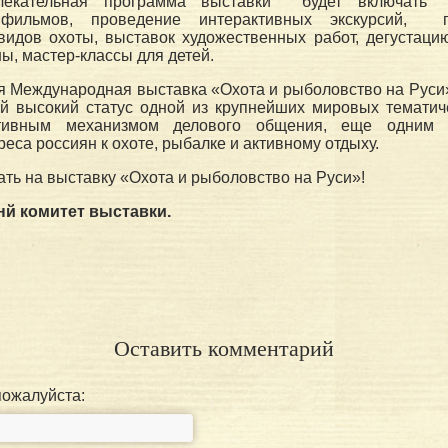
звлекательная программа выставки будет включать
 фильмов, проведение интерактивных экскурсий, 
видов охоты, выставок художественных работ, дегустаци
ны, мастер-классы для детей.
я Международная выставка «Охота и рыболовство на Руси
ой высокий статус одной из крупнейших мировых тематич
тивным механизмом делового общения, еще одним с
реса россиян к охоте, рыбалке и активному отдыху.
ть на выставку «Охота и рыболовство на Руси»!
нй комитет выставки.
Оставить комментарий
пожалуйста: