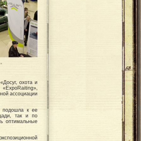
и»
«Досуг, охота и
«ExpoRaiting»,
рной ассоциации
, подошла к ее
ади, так и по
ть оптимальные
 экспозиционной