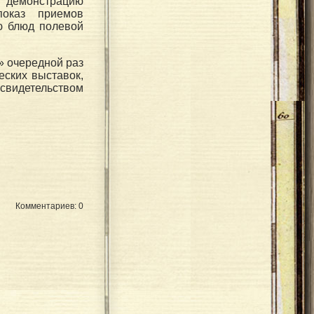
 демонстрацию
показ приемов
ю блюд полевой
» очередной раз
еских выставок,
видетельством
Комментариев: 0