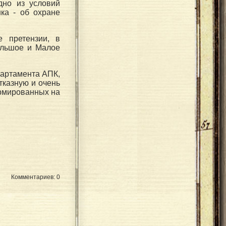
одно из условий
ка - об охране
е претензии, в
ольшое и Малое
партамента АПК,
тказную и очень
рмированных на
Комментариев: 0