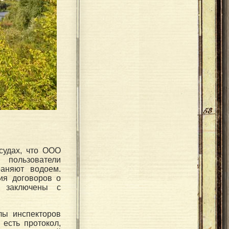
 судах, что ООО
ользователи
аняют водоем.
ия договоров о
и заключены с
лы инспекторов
 есть протокол,