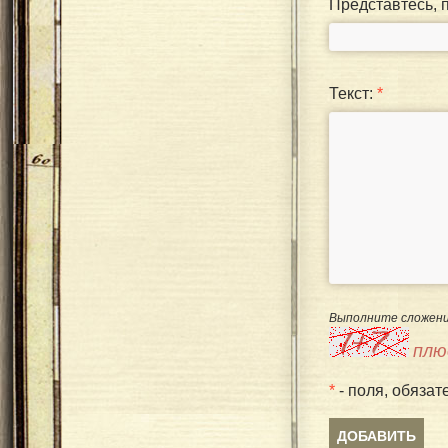
Представтесь, 
Текст:
*
Выполните сложени
плю
*
- поля, обязат