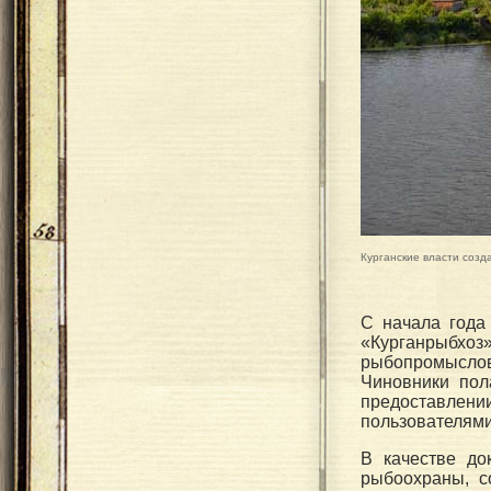
Курганские власти соз
С начала года
«Курганрыб
рыбопромысло
Чиновники пол
предоставлен
пользователями 
В качестве до
рыбоохраны, с