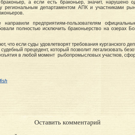
и браконьер, а если есть браконьер, значит, нарушено 
у региональным департаментом АПК и участниками рын
аконьеров.
е направили предприятиям-пользователям официальны
бовали полностью исключить браконьерство на озерах Б
ют, что если суды удовлетворят требования курганского де
н судебный прецедент, который позволит легализовать безо
 изъятия в любой момент рыбопромысловых участков, сфо
fish
Оставить комментарий