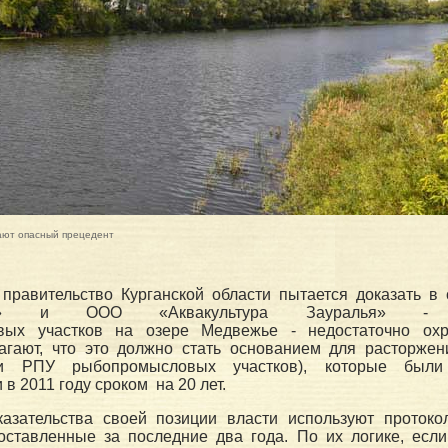
дают опасный прецедент
 правительство Курганской области пытается доказать в
хоз» и ООО «Аквакультура Зауралья» - п
вых участков на озере Медвежье - недостаточно охр
агают, что это должно стать основанием для расторжен
ии РПУ рыбопромысловых участков), которые был
в 2011 году сроком на 20 лет.
казательства своей позиции власти используют протоко
оставленные за последние два года. По их логике, если