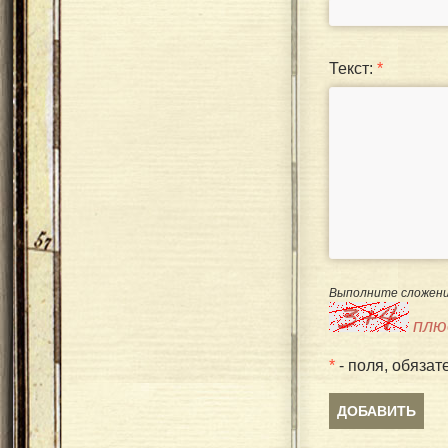
Текст:
*
Выполните сложени
плю
*
- поля, обязат