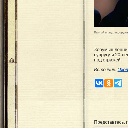
Пьяный владелец оружия
Злоумышленник
супругу и 20-л
под стражей.
Источник:
Охот
Представтесь, 