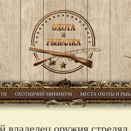
СТИ
ОХОТНИЧИЙ МИНИМУМ
МЕСТА ОХОТЫ И РЫ
й владелец оружия стрелял