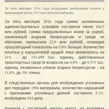
За пять месяцев 2016 года сотрудники рыбоохраны изъяли у
браконьеров более 390 тонн нелегальной рыбы
За пять месяцев 2016 года сумма наложенных
административных штрафов составила около 164,5
млн рублей, сумма предъявленных исков за ущерб,
нанесенный водным биоресурсам и среде их
обитания, превысила 22,9 млн рублей, опередив
прошлогодний показатель на 0,8% больше. Количество
изъятых у нарушителей орудий лова увеличилось на
21% – до 153,459 тыс. единиц; арестованных
транспортных средств возросло на 6,8% – до 9,573 тыс.
единиц; незаконных уловов водных биоресурсов – на
11,8%, до 391 тонны.
В следственные органы для возбуждения уголовных
дел передано 1994 материала, количество нарушений
с признаками уголовных деяний составило 5,1%,
возбуждено 924 дела.
Начиная с последней декады марта, на водоемах