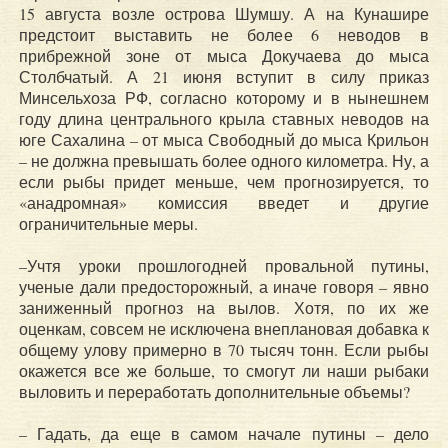
15 августа возле острова Шумшу. А на Кунашире
предстоит выставить не более 6 неводов в
прибрежной зоне от мыса Докучаева до мыса
Столбчатый. А 21 июня вступит в силу приказ
Минсельхоза РФ, согласно которому и в нынешнем
году длина центрального крыла ставных неводов на
юге Сахалина – от мыса Свободный до мыса Крильон
– не должна превышать более одного километра. Ну, а
если рыбы придет меньше, чем прогнозируется, то
«анадромная» комиссия введет и другие
ограничительные меры.
–Учтя уроки прошлогодней провальной путины,
ученые дали предосторожный, а иначе говоря – явно
заниженный прогноз на вылов. Хотя, по их же
оценкам, совсем не исключена внеплановая добавка к
общему улову примерно в 70 тысяч тонн. Если рыбы
окажется все же больше, то смогут ли наши рыбаки
выловить и переработать дополнительные объемы?
– Гадать, да еще в самом начале путины – дело