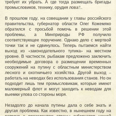
требует их убрать. А где тогда размещать бригады
промысловиков, технику, орудия лова?..
В прошлом году, на совещании у главы российского
правительства, губернатор области Олег Кожемяко
обратился с просьбой помочь в решении этой
проблемы, а Минприроды РФ получило
соответствующее поручение. Однако дело с мертвой
точки так и не сдвинулось. Теперь пытаемся найти
выход из «законодательного тупика» на местном
уровне. В частности, рыбакам предложено заключить
необходимые договора о размещении временных
сооружений на путину с областным министерством
лесного и охотничьего хозяйства. Другой выход –
работать на неводах без использования станов. Но он
подходит лишь тем промысловикам, которые имеют
маломерный флот и могут заходить к неводам для
выемки улова со стороны моря.
Незадолго до начала путины дала о себе знать и
другая проблема. Как известно, в нынешнем году на
встрече с президентом страны губернатор нашей