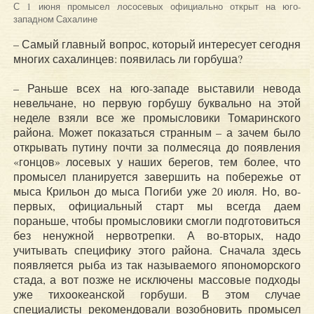
С 1 июня промысел лососевых официально открыт на юго-
западном Сахалине
– Самый главный вопрос, который интересует сегодня
многих сахалинцев: появилась ли горбуша?
– Раньше всех на юго-западе выставили невода
невельчане, но первую горбушу буквально на этой
неделе взяли все же промысловики Томаринского
района. Может показаться странным – а зачем было
открывать путину почти за полмесяца до появления
«гонцов» лосевых у наших берегов, тем более, что
промысел планируется завершить на побережье от
мыса Крильон до мыса Погиби уже 20 июля. Но, во-
первых, официальный старт мы всегда даем
пораньше, чтобы промысловики смогли подготовиться
без ненужной нервотрепки. А во-вторых, надо
учитывать специфику этого района. Сначала здесь
появляется рыба из так называемого япономорского
стада, а вот позже не исключены массовые подходы
уже тихоокеанской горбуши. В этом случае
специалисты рекомендовали возобновить промысел