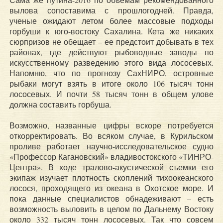
вылова сопоставима с прошлогодней. Правда,
ученые ожидают летом более массовые подходы
горбуши к юго-востоку Сахалина. Кета же никаких
сюрпризов не обещает – ее предстоит добывать в тех
районах, где действуют рыбоводные заводы по
искусственному разведению этого вида лососевых.
Напомню, что по прогнозу СахНИРО, островные
рыбаки могут взять в итоге около 106 тысяч тонн
лососевых. И почти 58 тысяч тонн в общем улове
должна составить горбуша.
Возможно, названные цифры вскоре потребуется
откорректировать. Во всяком случае, в Курильском
проливе работает научно-исследовательское судно
«Профессор Кагановский» владивостокского «ТИНРО-
Центра». В ходе тралово-акустической съемки его
экипаж изучает плотность скоплений тихоокеанского
лосося, проходящего из океана в Охотское море. И
пока данные специалистов обнадеживают – есть
возможность выловить в целом по Дальнему Востоку
около 332 тысяч тонн лососевых. Так что совсем