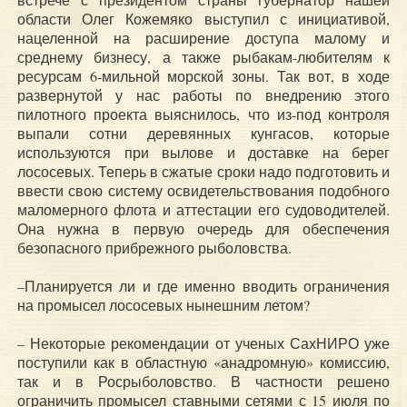
области Олег Кожемяко выступил с инициативой,
нацеленной на расширение доступа малому и
среднему бизнесу, а также рыбакам-любителям к
ресурсам 6-мильной морской зоны. Так вот, в ходе
развернутой у нас работы по внедрению этого
пилотного проекта выяснилось, что из-под контроля
выпали сотни деревянных кунгасов, которые
используются при вылове и доставке на берег
лососевых. Теперь в сжатые сроки надо подготовить и
ввести свою систему освидетельствования подобного
маломерного флота и аттестации его судоводителей.
Она нужна в первую очередь для обеспечения
безопасного прибрежного рыболовства.
–Планируется ли и где именно вводить ограничения
на промысел лососевых нынешним летом?
– Некоторые рекомендации от ученых СахНИРО уже
поступили как в областную «анадромную» комиссию,
так и в Росрыболовство. В частности решено
ограничить промысел ставными сетями с 15 июля по