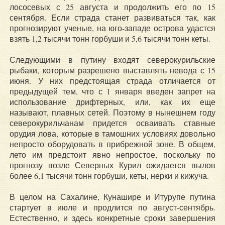
лососевых с 25 августа и продолжить его по 15
сентября. Если страда станет развиваться так, как
прогнозируют ученые, на юго-западе острова удастся
взять 1,2 тысячи тонн горбуши и 5,6 тысячи тонн кеты.
Следующими в путину входят северокурильские
рыбаки, которым разрешено выставлять невода с 15
июня. У них предстоящая страда отличается от
предыдущей тем, что с 1 января введен запрет на
использование дрифтерных, или, как их еще
называют, плавных сетей. Поэтому в нынешнем году
северокурильчанам придется осваивать ставные
орудия лова, которые в тамошних условиях довольно
непросто оборудовать в прибрежной зоне. В общем,
лето им предстоит явно непростое, поскольку по
прогнозу возле Северных Курил ожидается вылов
более 6,1 тысячи тонн горбуши, кеты, нерки и кижуча.
В целом на Сахалине, Кунашире и Итурупе путина
стартует в июле и продлится по август-сентябрь.
Естественно, и здесь конкретные сроки завершения