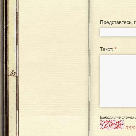
Представтесь, 
Текст:
*
Выполните сложени
плю