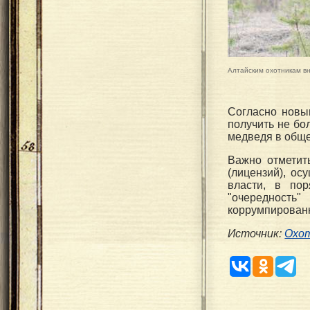
Алтайским охотникам вн
Согласно новы
получить не бо
медведя в обще
Важно отметит
(лицензий), о
власти, в пор
"очередност
коррумпированн
Источник:
Охот