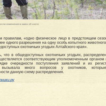
если изменения в закон об охоте
м правилам, «одно физическое лицо в предстоящем сезо
лее одного разрешения на одну особь копытного животного
доступных охотничьих угодьях Алтайского края».
ь, что в общедоступных охотничьих угодьях, распределе
существляется соответствующим уполномоченным органом 
ядке очередности поступления заявлений и их регис
ь" вызывала много вопросов у охотников, котор
ости данную схему распределения.
ники.ру