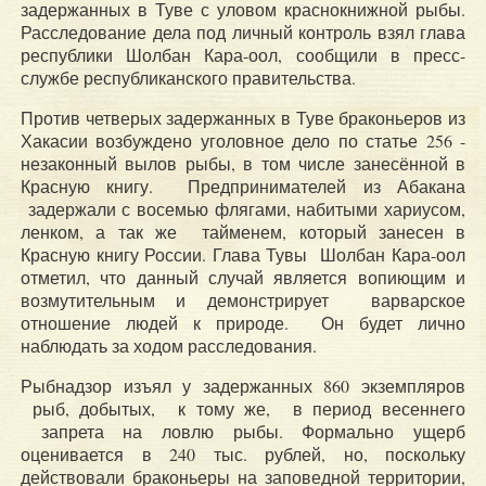
задержанных в Туве с уловом краснокнижной рыбы.
Расследование дела под личный контроль взял глава
республики Шолбан Кара-оол, сообщили в пресс-
службе республиканского правительства.
Против четверых задержанных в Туве браконьеров из
Хакасии возбуждено уголовное дело по статье 256 -
незаконный вылов рыбы, в том числе занесённой в
Красную книгу. Предпринимателей из Абакана
задержали с восемью флягами, набитыми хариусом,
ленком, а так же тайменем, который занесен в
Красную книгу России. Глава Тувы Шолбан Кара-оол
отметил, что данный случай является вопиющим и
возмутительным и демонстрирует варварское
отношение людей к природе. Он будет лично
наблюдать за ходом расследования.
Рыбнадзор изъял у задержанных 860 экземпляров
рыб, добытых, к тому же, в период весеннего
запрета на ловлю рыбы. Формально ущерб
оценивается в 240 тыс. рублей, но, поскольку
действовали браконьеры на заповедной территории,