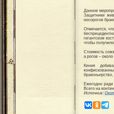
Данное меропри
Защитники жив
носорогов брак
Отмечается, чт
беспрецедент
гигантском кос
чтобы получило
Стоимость сожж
а рогов – окол
Кения добива
конфискованные
браконьерство,
Ежегодно ради
Всего на конти
Источник:
Охот