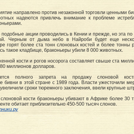
ятие направлено против незаконной торговли ценными би
отных надеются привлечь внимание к проблеме истреб
оньерами.
о подобные акции проводились в Кении и прежде, но эта по
ной. Черным от дыма небо в Найроби будет еще неск
тре горят более ста тонн слоновых костей и более тонны р
сь такое кладбище, браконьеры убили 8 000 животных.
енной кости и рогов носорога составляет свыше ста милл
о 80 миллионов долларов.
ется полного запрета на продажу слоновой кост
 бивни в этой стране с 1989 года. Власти ужесточили ме
 увеличили сроки тюремного заключения, ввели крупные ш
 слоновой кости браконьеры убивают в Африке более 30 
ненте обитает приблизительно 450-500 тысяч слонов.
ники.ру