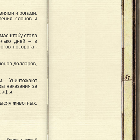
внями и рогами.
ления слонов и
 масштабу стала
олько дней – в
огов носорога -
ионов долларов,
и. Уничтожают
ры наказания за
трафы.
тысяч животных.