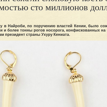
мостью сто миллионов дол
у в Найроби, по поручению властей Кении, было сож
и и более тонны рогов носорога, конфискованных на
сам президент страны Ухуру Кениата.