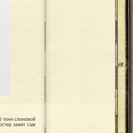
5 тонн слоновой
остер зажег сам