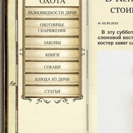
ОХОТА
стои
РАЗНОВИДНОСТИ ДИЧИ
03.05.2016
ОХОТНИЧЬЕ
СНАРЯЖЕНИЕ
В эту суббот
слоновой кост
ЗАКОНЫ
костер зажег 
КНИГИ
СОБАКИ
БЛЮДА ИЗ ДИЧИ
СТАТЬИ