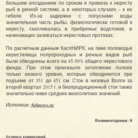
большим опозданием по срокам и привела к нересту
рыб в речной системе, а в некоторых случаях – к их
гибели. Из-за задержки с попусками воды
значительная часть рыбы, физиологически готовой к
нересту, скапливалась в прибрежье водотоков, в
начинающих заливаться нерестовых протоках.
По расчетным данным КаспНИРХ, на пике половодья
нерестилища полупроходных и речных видов рыб
были обводнены всего на 45-50% общего нерестового
фонда. При этом произошло затопление полоев
только низкого уровня, которые обводняются при
подъеме от 351 до 451 см. Сток в низовья Волги за
второй квартал 2015 г. и биопродукционный сток также
значительно ниже средних многолетних значений.
Источник:
fishnews.ru
Комментариев: 0
Оставить комментарий