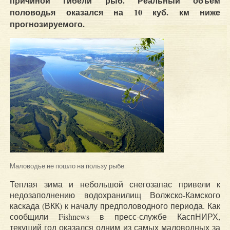
причиной гибели рыб. Реальный объем
половодья оказался на 10 куб. км ниже
прогнозируемого.
Маловодье не пошло на пользу рыбе
Теплая зима и небольшой снегозапас привели к
недозаполнению водохранилищ Волжско-Камского
каскада (ВКК) к началу предполоводного периода. Как
сообщили Fishnews в пресс-службе КаспНИРХ,
текущий год оказался одним из самых маловодных за