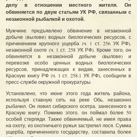
делу в отношении местного жителя. Он
обвиняется по двум статьям УК РФ, связанным с
незаконной рыбалкой и охотой.
Мужчине предъявлено обвинение в незаконной
добыче (вылове) водных биологических ресурсов, с
причинением крупного ущерба (ч. 1 ст. 256 УК РФ),
незаконной охоте (ч. 1 ст. 258 УК РФ). Кроме того, он
обвиняется в незаконной добыче (вылове) и
перевозке особо ценных водных биологических
ресурсов, принадлежащих к видам, занесенных в
Красную книгу РФ (ч. 1 ст. 258.1 УК РФ), сообщили в
пресс-службе окружной прокуратуры.
Установлено, что июне этого года житель района,
используя ставную сеть на реке Обь, незаконно
рыбачил. Он ловил сибирского осетра, занесенного в
Красную книгу. Помимо этого, он поймал более 50
особей стерляди. Также обвиняемый, не имея права
на охоту, из охотничьего ружья застрелил лося. Сумма
ущерба, причиненного государству, составила более