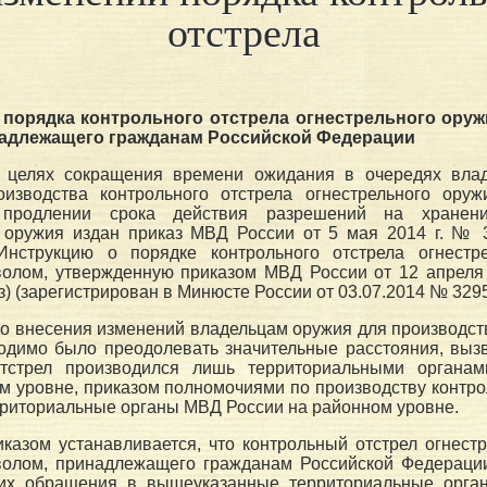
отстрела
 порядка контрольного отстрела огнестрельного ору
надлежащего гражданам Российской Федерации
 целях сокращения времени ожидания в очередях вла
изводства контрольного отстрела огнестрельного ору
 продлении срока действия разрешений на хране
о оружия издан приказ МВД России от 5 мая 2014 г. № 
нструкцию о порядке контрольного отстрела огнестр
волом, утвержденную приказом МВД России от 12 апреля 
з) (зарегистрирован в Минюсте России от 03.07.2014 № 3295
до внесения изменений владельцам оружия для производст
ходимо было преодолевать значительные расстояния, выз
отстрел производился лишь территориальными органа
м уровне, приказом полномочиями по производству контро
риториальные органы МВД России на районном уровне.
иказом устанавливается, что контрольный отстрел огнест
волом, принадлежащего гражданам Российской Федерации
 их обращения в вышеуказанные территориальные орг