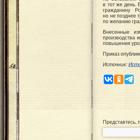
в тот же день.
гражданину Р
но не позднее т
по желанию гра
Внесенные из
производства к
повышения уров
Приказ опублико
Источник:
Ист
Представтесь, 