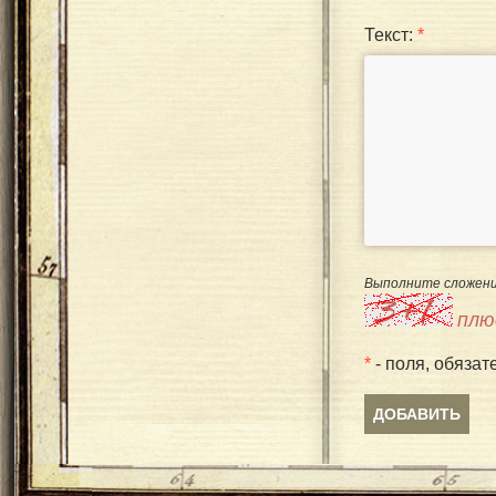
Текст:
*
Выполните сложени
плю
*
- поля, обязат