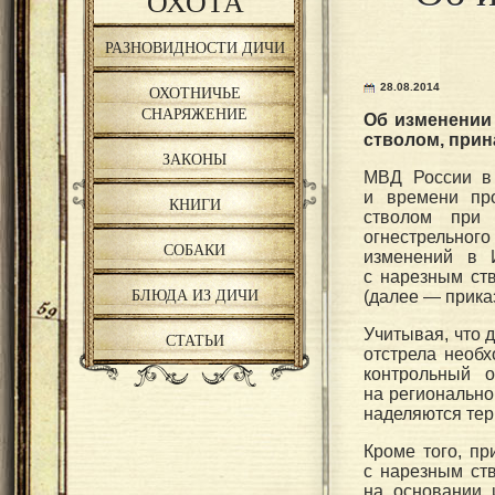
ОХОТА
РАЗНОВИДНОСТИ ДИЧИ
28.08.2014
ОХОТНИЧЬЕ
СНАРЯЖЕНИЕ
Об изменении
стволом, при
ЗАКОНЫ
MВД России в
и времени про
КНИГИ
стволом при
огнестрельног
СОБАКИ
изменений в И
с нарезным ст
БЛЮДА ИЗ ДИЧИ
(далее — прика
Учитывая, что 
СТАТЬИ
отстрела необ
контрольный 
на регионально
наделяются тер
Кроме того, пр
с нарезным ст
на основании