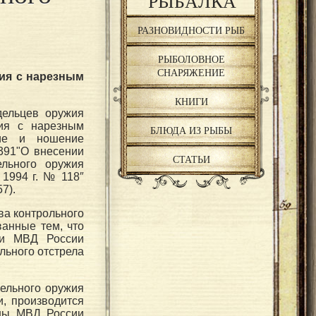
РЫБАЛКА
РАЗНОВИДНОСТИ РЫБ
РЫБОЛОВНОЕ
СНАРЯЖЕНИЕ
жия с нарезным
КНИГИ
дельцев оружия
жия с нарезным
БЛЮДА ИЗ РЫБЫ
ние и ношение
391"О внесении
СТАТЬИ
ельного оружия
1994 г. № 118″
7).
ва контрольного
ванные тем, что
ми МВД России
льного отстрела
рельного оружия
, производится
аны МВД России