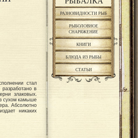
РЫБАЛКА
РАЗНОВИДНОСТИ РЫБ
РЫБОЛОВНОЕ
СНАРЯЖЕНИЕ
КНИГИ
БЛЮДА ИЗ РЫБЫ
СТАТЬИ
полнении стал
е разработано в
ерни злаковых.
 в сухом камыше
ера. Абсолютно
издает никаких