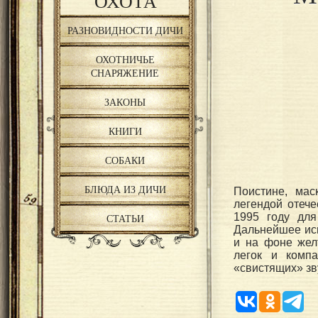
ОХОТА
РАЗНОВИДНОСТИ ДИЧИ
ОХОТНИЧЬЕ
СНАРЯЖЕНИЕ
ЗАКОНЫ
КНИГИ
СОБАКИ
БЛЮДА ИЗ ДИЧИ
Поистине, ма
легендой отече
1995 году дл
СТАТЬИ
Дальнейшее исп
и на фоне жел
легок и компа
«свистящих» зв