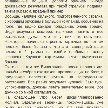
оснащённые мощным, дорогим оружием, иногда
добиваются результата при такой стрельбе, подавая,
таким образом, вредный пример.
Вообще, наличие сильного, подготовленного стрелка,
с хорошим оружием в большой компании, особенно на
поле, где видно каждое попадание, очень вредно.
Видя результат мастера, начинают палить и все
остальные, думая, что и у них так получится.
Некоторые начинают стрелять картечью, но вот им
неплохо было бы знать, что этот свинцовый шарк
весом в 2 грамма на излёте пробивает голову
человека. Крупные картечины весят значительно
больше.
Охотясь в том же Виноградове, после первого дня
пальбы я собрал охотников, проживающих на базе, и
предложил перестать лупить на запредельные
расстояния. Всё равно результат нулевой. Зато гуси,
успокоившись, должны лететь значительно ниже. Все
дружно со мной согласились.
На следующее утро берег дисциплинированно
молчал. Отдельные вереницы, покружившись, уже
было начали снижаться, но тут мой приятель