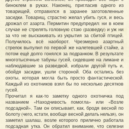
биноклем в руках. Наконец, пригласив одного из
товарищей, отправился в заранее заготовленные
засидки. Товарищ, страстно желал убить гуся, и весь
дрожал от азарта. Пермитин предупредил: ни в коем
случае не стрелять головную стаю (разведку) и уж ни
за что не выскакивать из укрытия за сбитой птицей.
Получилось всё наоборот. Чрезмерно азартный
стрелок выпулил по первой же налетевшей стайке, а
потом ещё долго гонялся за подранком. В результате
многотысячные табуны гусей, сидевшие на лимане и
наблюдавшие за разведкой, избрали другой путь и,
обойдя засидки, ушли стороной. Оба остались без
охоты, которая могла быть просто фантастической.
Каждый из охотников взял бы по несколько десятков
гусей.
Прочитал я как-то заметку одного охотничка под
названием «Находчивость помогла» или «Возле
подсадной». Там он описывает, как, бродя весной по
болоту (чего, кстати, вообще весной делать нельзя), он
заметил шалаш, возле которого прилично работала
подсадная утка. Он обратил внимание, что селезни