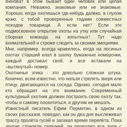
Виноват в этом бывает один человек или целая
компания. Неважно, знакомые или не знакомые.
Хорошо, когда охотишься где-нибудь далеко, в глухом
краю, с тобой проверенные годами совместных
походов товарищи. А если нет? Если это
подмосковное открытие охоты на утку или случайная
сборная команда на копытных? Тут надо
внимательней и строже следить за своими эмоциями.
Мне, например, всегда нравилось, когда на лосиных
охотах старший клал в шапку бумажные номерочки,
каждый доставал свой, и все вставали на
«вытянутый» номер.
Охотничья этика - это довольно сложная штука.
Конечно, всем известно, что нельзя стрелять зверя или
птицу, двигающихся на соседа. Однако, сегодня мало
кто обращает на это внимание. Современный
культурный охотник должен построить свою охоту так,
чтобы и самому поохотиться, и другим не мешать.
Известный писатель Ефим Пермитин, в одном из
своих рассказов, поведал, как он два дня выслеживал
трассу пролёта гусей и засекал время перелёта. Пока
другие стреляли селезней, он проводил все зори с