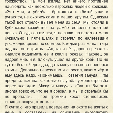
торжество). На мой взгляд, нет ничего противнее
наблюдать, как несколько взрослых людей с криками:
«Это моя, я убил!» - бросаются к сбитой утке и
ругаются, не охотясь сами и мешая другим. Однажды
такой вот стрелок вывел меня из себя. Мы стояли в
Кубинском хозяйстве на дамбе довольно плотной
цепью. Откуда он взялся, я не знаю, но встал от меня
буквально в пяти шагах и стрелял по налетевшим
уткам одновременно со мной. Каждый раз, когда птица
падала, он с криком: «Ах, как я её здорово срезал!» -
кидался поднимать её и клал в рюкзак. Наконец он
надоел мне, и я, плюнув, ушёл на другой край. Но не
тут-то было. Через двадцать минут он снова припёрся
ко мне. Довольно невежливо я спросил, какого чёрта
ему здесь надо. «Понимаешь, - ответил зануда, - ты
вроде талисмана, как только ты ушёл, у меня стрельба
перестала идти. Мажу и мажу». - «Так ты бы хоть
иногда говорил, что не я срезал, а мы, и стрельба бы
не пропала», - под громкий хохот стендовиков,
стоящих вокруг, ответил я.
Я считаю, что правила поведения на охоте не взяты с
неба, а составлены на основании многолетних