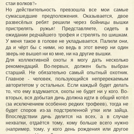
стаи волков?»
Но действительность превзошла все мои самые
сумасшедшие предположения. Оказывается, двое
развесёлых ребят решили через бойницы вышки
пристрелять ружья! Представляете, сидеть в
ожидании редчайшего трофея и стрелять по шишкам.
У меня такое в голове не укладывается. Палили они,
да и чёрт бы с ними, но ведь в этот вечер ни один
зверь не вышел ни ко мне, ни на другие вышки.
Для коллективной охоты я могу дать несколько
рекомендаций. Во-первых, должен быть выбран
старший. Не обязательно самый опытный охотник.
Главное - человек, пользующийся непререкаемым
авторитетом у остальных. Если каждый будет делать
то, что ему вздумается, охоты не будет ни у кого. Во-
вторых, вся добытая дичь должна идти в общий котёл
(за исключением особенно редких трофеев), тогда не
будет споров из-за подстреленной утки или зайца.
Впоследствии дичь делится на всех, а в случае
нехватки, отдаётся тому, кому больше всего нужно
(например, тому, у кого день рождения или другое