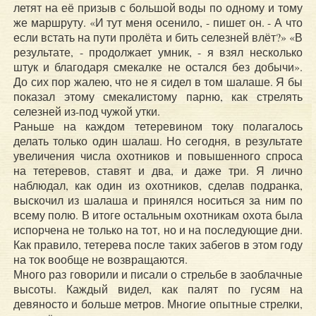
летят на её призыв с большой воды по одному и тому
же маршруту. «И тут меня осенило, - пишет он. - А что
если встать на пути пролёта и бить селезней влёт?» «В
результате, - продолжает умник, - я взял несколько
штук и благодаря смекалке не остался без добычи».
До сих пор жалею, что не я сидел в том шалаше. Я бы
показал этому смекалистому парню, как стрелять
селезней из-под чужой утки.
Раньше на каждом тетеревином току полагалось
делать только один шалаш. Но сегодня, в результате
увеличения числа охотников и повышенного спроса
на тетеревов, ставят и два, и даже три. Я лично
наблюдал, как один из охотников, сделав подранка,
выскочил из шалаша и принялся носиться за ним по
всему полю. В итоге остальным охотникам охота была
испорчена не только на тот, но и на последующие дни.
Как правило, тетерева после таких забегов в этом году
на ток вообще не возвращаются.
Много раз говорили и писали о стрельбе в заоблачные
высоты. Каждый видел, как палят по гусям на
девяносто и больше метров. Многие опытные стрелки,