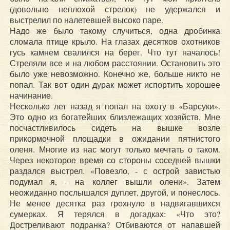
(довольно неплохой стрелок) не удержался и
выстрелил по налетевшей высоко паре.
Надо же было такому случиться, одна дробинка
сломала птице крыло. На глазах десятков охотников
гусь камнем свалился на берег. Что тут началось!
Стреляли все и на любом расстоянии. Остановить это
было уже невозможно. Конечно же, больше никто не
попал. Так вот один дурак может испортить хорошее
начинание.
Несколько лет назад я попал на охоту в «Барсуки».
Это одно из богатейших близлежащих хозяйств. Мне
посчастливилось сидеть на вышке возле
прикормочной площадки в ожидании пятнистого
оленя. Многие из нас могут только мечтать о таком.
Через некоторое время со стороны соседней вышки
раздался выстрел. «Повезло, - с острой завистью
подумал я, - на коллег вышли олени». Затем
неожиданно послышался дуплет, другой, и понеслось.
Не менее десятка раз грохнуло в надвигавшихся
сумерках. Я терялся в догадках: «Что это?
Достреливают подранка? Отбиваются от напавшей