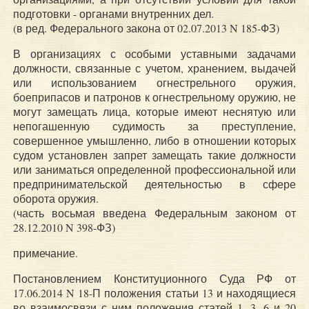
подготовки - органами внутренних дел.
(в ред. Федерального закона от 02.07.2013 N 185-ФЗ)
В организациях с особыми уставными задачами
должности, связанные с учетом, хранением, выдачей
или использованием огнестрельного оружия,
боеприпасов и патронов к огнестрельному оружию, не
могут замещать лица, которые имеют неснятую или
непогашенную судимость за преступление,
совершенное умышленно, либо в отношении которых
судом установлен запрет замещать такие должности
или заниматься определенной профессиональной или
предпринимательской деятельностью в сфере
оборота оружия.
(часть восьмая введена Федеральным законом от
28.12.2010 N 398-ФЗ)
примечание.
Постановлением Конституционного Суда РФ от
17.06.2014 N 18-П положения статьи 13 и находящиеся
во взаимосвязи с ним положения статей 1, 3, 6 и 20