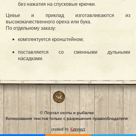
без нажатия на спусковые крючки.
Цевье и приклад изготавливаются из
высококачественного ореха или бука.
По отдельному заказу:
комплектуется кронштейном;
поставляется со сменными дульными
насадками.
© Портал охоты и рыбалки
Копирование текстов только с разрешения правообладателя
created by
K
project