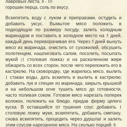
лавровых листа, 8 - 10
горошин перца, соль по вкусу.
Вскипятить воду с луком и приправами, остудить и
добавить уксус. Вымытое мясо положить в
подходящую по размеру посуду, залить холодным
маринадом и поставить в холодное место на 5 дней,
каждый день переворачивая его. Через 5 дней вынуть
мясо из маринада, очистить от сухожилий, обсушить
полотенцем, нашпиговать салом, посолить, посыпать
мукой (1 столовая ложка) и на раскаленном жире
обжарить со всех сторон, после чего переложить его в
кастрюлю. На сковородку, где жарилось мясо, вылить
1 стакан воды, дать вскипеть и вылить в кастрюлю;
добавить лук и специи из маринада, закрыть крышкой
и на небольшом огне тушить мясо до готовности,
часто поливая соком. Готовое мясо нарезать поперек
волокон, положить на блюдо, придав форму целого
куска. В оставшийся от тушения соус добавить 1
столовую ложку муки, вскипятить, добавить сметану,
снова вскипятить, процедить через дуршлаг и залить
этим соусом нарезанное мясо. На сколько порций: 8.