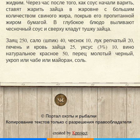
жидким. Через час после того, как соус начали варить,
ставят жарить зайца в жаровне с большим
количеством свиного жира, покрыв его пропитанной
жиром бумагой. В глубокое блюдо выливают
чесночный соус и сверху кладут тушку зайца.
Заяц 250, сало (шпик) 40, чеснок 10, лук репчатый 20,
печень и кровь зайца 25, уксус (3%) 10, вино
натуральное красное 50, перец молотый черный,
укроп или чабе или майоран, соль.
© Портал охоты и рыбалки
Копирование текстов только с разрешения правообладателя
created by
K
project