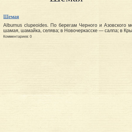
Шемая
Alburnus clupeoides. По берегам Черного и Азовского
шамая, шамайка, селява; в Новочеркасске — салпа; в Кры
Комментариев: 0