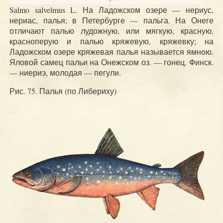
Salmo salvelmus L. На Ладожском озере — нериус,
нериас, палья; в Петербурге — пальга. На Онеге
отличают палью лудожную, или мягкую, красную,
красноперую и палью кряжевую, кряжевку; на
Ладожском озере кряжевая палья называется ямною.
Яловой самец пальи на Онежском оз. — гонец. Финск.
— ниериэ, молодая — пегули.
Рис. 75. Палья (по Либериху)