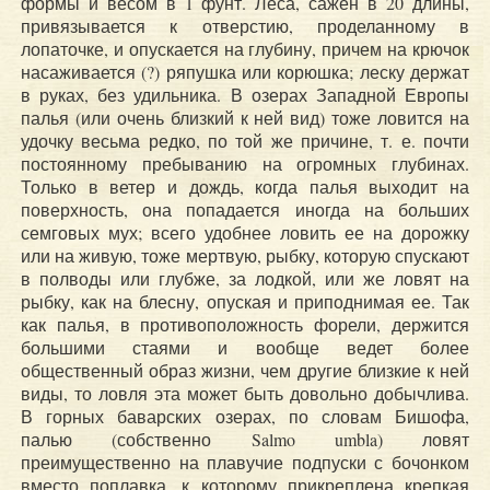
формы и весом в 1 фунт. Леса, сажен в 20 длины,
привязывается к отверстию, проделанному в
лопаточке, и опускается на глубину, причем на крючок
насаживается (?) ряпушка или корюшка; леску держат
в руках, без удильника. В озерах Западной Европы
палья (или очень близкий к ней вид) тоже ловится на
удочку весьма редко, по той же причине, т. е. почти
постоянному пребыванию на огромных глубинах.
Только в ветер и дождь, когда палья выходит на
поверхность, она попадается иногда на больших
семговых мух; всего удобнее ловить ее на дорожку
или на живую, тоже мертвую, рыбку, которую спускают
в полводы или глубже, за лодкой, или же ловят на
рыбку, как на блесну, опуская и приподнимая ее. Так
как палья, в противоположность форели, держится
большими стаями и вообще ведет более
общественный образ жизни, чем другие близкие к ней
виды, то ловля эта может быть довольно добычлива.
В горных баварских озерах, по словам Бишофа,
палью (собственно Salmo umbla) ловят
преимущественно на плавучие подпуски с бочонком
вместо поплавка, к которому прикреплена крепкая