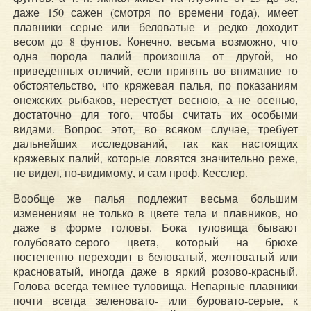
даже 150 сажен (смотря по времени года), имеет
плавники серые или беловатые и редко доходит
весом до 8 фунтов. Конечно, весьма возможно, что
одна порода палий произошла от другой, но
приведенных отличий, если принять во внимание то
обстоятельство, что кряжевая палья, по показаниям
онежских рыбаков, нерестует весною, а не осенью,
достаточно для того, чтобы считать их особыми
видами. Вопрос этот, во всяком случае, требует
дальнейших исследований, так как настоящих
кряжевых палий, которые ловятся значительно реже,
не видел, по-видимому, и сам проф. Кесслер.
Вообще же палья подлежит весьма большим
изменениям не только в цвете тела и плавников, но
даже в форме головы. Бока туловища бывают
голубовато-серого цвета, который на брюхе
постепенно переходит в беловатый, желтоватый или
красноватый, иногда даже в яркий розово-красный.
Голова всегда темнее туловища. Непарные плавники
почти всегда зеленовато- или буровато-серые, к