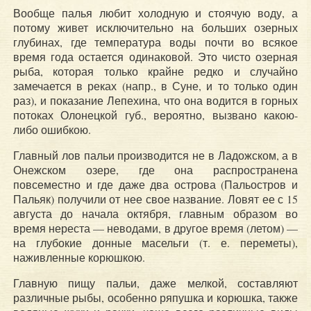
Вообще палья любит холодную и стоячую воду, а
потому живет исключительно на больших озерных
глубинах, где температура воды почти во всякое
время года остается одинаковой. Это чисто озерная
рыба, которая только крайне редко и случайно
замечается в реках (напр., в Суне, и то только один
раз), и показание Лепехина, что она водится в горных
потоках Олонецкой губ., вероятно, вызвано какою-
либо ошибкою.
Главный лов пальи производится не в Ладожском, а в
Онежском озере, где она распространена
повсеместно и где даже два острова (Пальостров и
Пальяк) получили от нее свое название. Ловят ее с 15
августа до начала октября, главным образом во
время нереста — неводами, в другое время (летом) —
на глубокие донные масельги (т. е. переметы),
наживленные корюшкою.
Главную пищу пальи, даже мелкой, составляют
различные рыбы, особенно ряпушка и корюшка, также