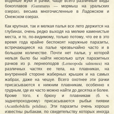
водяные жуки и рачки, чаще всего различные виды
бокоплавов (Gammarus — мормыш на уральских
озерах), весьма многочисленные в Ладожском и
Онежском озерах.
Как крупная, так и мелкая палья все лето держится на
глубинах, очень редко выходя на мелкие каменистые
места, и то, по-видимому, только потому, что ее в это
время года крайне беспокоят наружные паразиты,
встречающиеся на палье чрезвычайно часто и в
большом количестве. Почти нет пальи, у которой
нельзя было бы найти несколько штук паразитных
рачков из р. лернеоподов (Lerneopoda salmonea) на
различных частях ее тела, на плавниках, на
внутренней стороне жаберных крышек и на самых
жабрах, даже на чешуе. Всего охотнее эти рачки
присасываются к нижним плавникам, особенно к
грудным, где их часто можно найти до десятка и более.
Кроме того, к брюху и плавникам (б. ч.
заднепроходному) присасываются рыбьи пиявки
(Acanthobdella pelidina). Эти паразиты очень хорошо
известны рыбакам, по свидетельству которых иногда