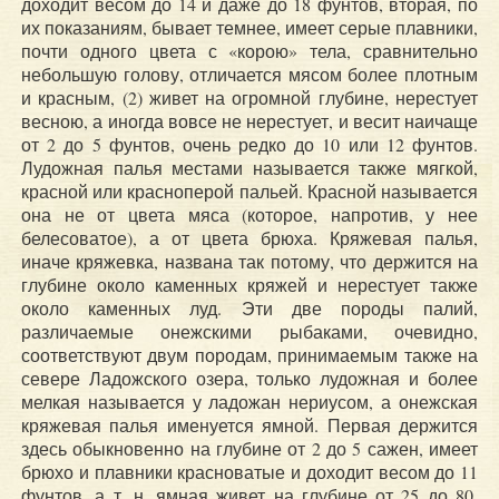
доходит весом до 14 и даже до 18 фунтов, вторая, по
их показаниям, бывает темнее, имеет серые плавники,
почти одного цвета с «корою» тела, сравнительно
небольшую голову, отличается мясом более плотным
и красным, (2) живет на огромной глубине, нерестует
весною, а иногда вовсе не нерестует, и весит наичаще
от 2 до 5 фунтов, очень редко до 10 или 12 фунтов.
Лудожная палья местами называется также мягкой,
красной или красноперой пальей. Красной называется
она не от цвета мяса (которое, напротив, у нее
белесоватое), а от цвета брюха. Кряжевая палья,
иначе кряжевка, названа так потому, что держится на
глубине около каменных кряжей и нерестует также
около каменных луд. Эти две породы палий,
различаемые онежскими рыбаками, очевидно,
соответствуют двум породам, принимаемым также на
севере Ладожского озера, только лудожная и более
мелкая называется у ладожан нериусом, а онежская
кряжевая палья именуется ямной. Первая держится
здесь обыкновенно на глубине от 2 до 5 сажен, имеет
брюхо и плавники красноватые и доходит весом до 11
фунтов, а т. н. ямная живет на глубине от 25 до 80,