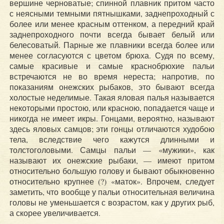
вершине черноватые; спинной плавник притом часто
с неясными темными пятнышками, заднепроходный с
более или менее красным оттенком, а передний край
заднепроходного почти всегда бывает белый или
белесоватый. Парные же плавники всегда более или
менее согласуются с цветом брюха. Судя по всему,
самые красивые и самые краснобрюхие пальи
встречаются не во время нереста; напротив, по
показаниям онежских рыбаков, это бывают всегда
холостые неделимые. Такая яловая палья называется
некоторыми простою, или красною, попадается чаще и
никогда не имеет икры. Гонцами, вероятно, называют
здесь яловых самцов; эти гонцы отличаются худобою
тела, вследствие чего кажутся длинными и
толстоголовыми. Самцы пальи — «мужики», как
называют их онежские рыбаки, — имеют притом
относительно большую голову и бывают обыкновенно
относительно крупнее (?) «маток». Впрочем, следует
заметить, что вообще у пальи относительная величина
головы не уменьшается с возрастом, как у других рыб,
а скорее увеличивается.