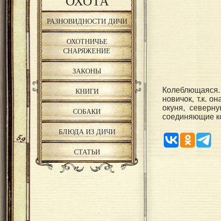
ОХОТА
РАЗНОВИДНОСТИ ДИЧИ
ОХОТНИЧЬЕ
СНАРЯЖЕНИЕ
ЗАКОНЫ
Колеблющаяся.
КНИГИ
новичок, т.к. о
окуня, северн
СОБАКИ
соединяющие к
БЛЮДА ИЗ ДИЧИ
СТАТЬИ