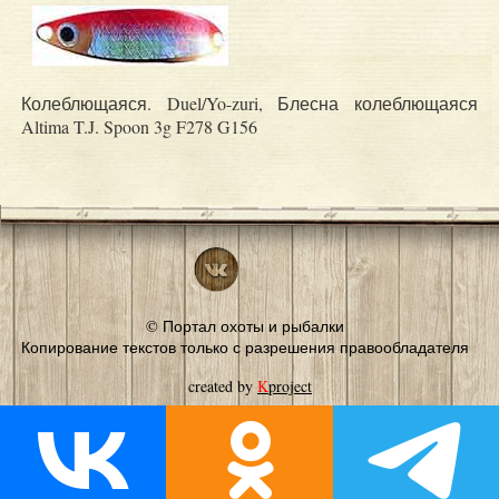
Колеблющаяся. Duel/Yo-zuri, Блесна колеблющаяся
Altima T.J. Spoon 3g F278 G156
© Портал охоты и рыбалки
Копирование текстов только с разрешения правообладателя
created by
K
project