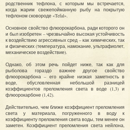
родственник тефлона, с которым мы встречается,
когда жарим свежепойманную рыбу на покрытую
тефлоном сковороде «Tefal».
Основное свойство флюорокарбона, ради которого он
и был изобретен – чрезвычайно высокая устойчивость
к воздействию агрессивных сред – как химических, так
и физических (температура, намокание, ультрафиолет,
механическое воздействие).
Однако, об этом речь пойдет ниже, так как для
рыболова гораздо важнее другое свойство
флюорокарбона – его крайне низкая заметность в
воде, обусловленная небольшой разницей
коэффициентов преломления света в воде (1,3) и
флюорокарбоне (1,42).
Действительно, чем ближе коэффициент преломления
света у материала, погруженного в воду к
коэффициенту преломления света воды, тем менее он
заметен. Коэффициент преломления света нейлона,