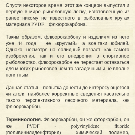
Спустя некоторое время, этот же концерн выпустил и
первую в мире рыболовную леску, изготовленную из
ранее никому не известного в рыболовных кругах
материала PVDF – флюорокарбона.
Таким образом, флюорокарбону и изделиям из него
уже 44 года – не «круглый», а все-таки юбилей.
Однако, несмотря на солидный возраст, как самого
изобретения, так и его внедрения в спортивное
рыболовство, флюорокарбон не перестает оставаться
для многих рыболовов чем-то загадочным и не вполне
понятным.
Данная статья – попытка донести до интересующегося
читателя наиболее корректные сведения касательно
такого перспективного лесочного материала, как
флюорокарбон.
Терминология.
Флюорокарбон, он же фторкарбон, он
же PVDF - polyvinylidene fluoride
(поливинилиденфторид) – химический полимер,