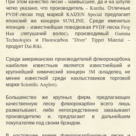
При этом качество лески – наивысшее, да и на шпуле
четко указано, что производитель – Kureha. Отличные
PVDF-лески под маркой KAIZEN Special предлагает
японский же концерн SUNLINE. Среди именитых
японцев – известнейшая поводковая PVDF-леска Frog
Hair (лягушачий волос), производимый Gamma
Technologies и Fluorocarbon "Diver" Tippet Material –
продукт Dai-Riki.
Среди американских производителей флюорокарбона
наиболее известным является известнейший и
крупнейший химический концерн 3M (владелец не
менее известной среди нахлыстовиков торговой
марки Scientific Anglers).
Большинство же крупных фирм, предлагающих
качественную леску флюорокарбон всего лишь
разматывают, либо непосредственно заказывают
производителю и, предлагают в дальнейшем
покупателям под своим брэндом.
В настоящее время флюорокарбоновые лески и