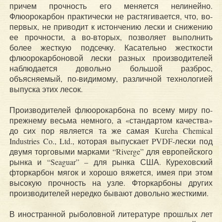
причем прочность его меняется нелинейно.
Флюорокарбон практически не растягивается, что, во-
первых, не приводит к истончению лески и снижению
ее прочности, а во-вторых, позволяет выполнить
более жесткую подсечку. Касательно жесткости
флюорокарбоновой лески разных производителей
наблюдается довольно большой разброс,
объясняемый, по-видимому, различной технологией
выпуска этих лесок.
Производителей флюорокарбона по всему миру по-
прежнему весьма немного, а «стандартом качества»
до сих пор является та же самая Kureha Chemical
Industries Co., Ltd., которая выпускает PVDF-лески под
двумя торговыми марками “Riverge” для европейского
рынка и “Seaguar” – для рынка США. Куреховский
фторкарбон мягок и хорошо вяжется, имея при этом
высокую прочность на узле. Фторкарбоны других
производителей нередко бывают довольно жесткими.
В иностранной рыболовной литературе прошлых лет