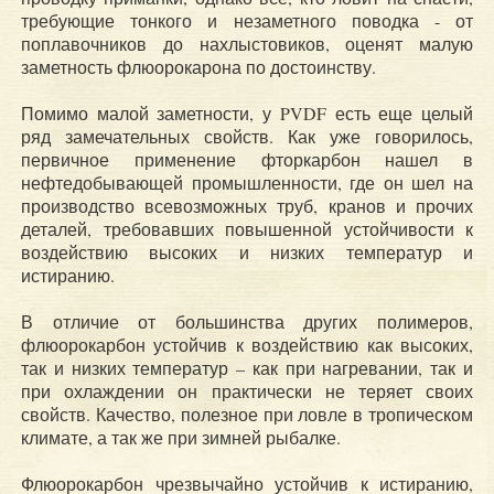
требующие тонкого и незаметного поводка - от
поплавочников до нахлыстовиков, оценят малую
заметность флюорокарона по достоинству.
Помимо малой заметности, у PVDF есть еще целый
ряд замечательных свойств. Как уже говорилось,
первичное применение фторкарбон нашел в
нефтедобывающей промышленности, где он шел на
производство всевозможных труб, кранов и прочих
деталей, требовавших повышенной устойчивости к
воздействию высоких и низких температур и
истиранию.
В отличие от большинства других полимеров,
флюорокарбон устойчив к воздействию как высоких,
так и низких температур – как при нагревании, так и
при охлаждении он практически не теряет своих
свойств. Качество, полезное при ловле в тропическом
климате, а так же при зимней рыбалке.
Флюорокарбон чрезвычайно устойчив к истиранию,