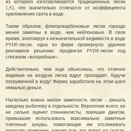
из которого изготавливаются традиционные лески
1,52, что значительно отличатся от коэффициента
преломления света в воде.
Таким образом, флюорокарбоновые лески гораздо
менее заметны в воде, чем нейлоновые. В свое
время, апеллируя к незначительной видимости в воде
PVDF-лесок, одна из фирм провернула удачное
рекламное решение, продвигая PVDF-лески под
слоганом «волшебные».
Действительно, чем еще объяснишь, что отлично
видимая на воздухе леска вдруг пропадает, будучи
погруженной в воду! Фирма заработала на этом шаге
немалые деньги.
Насколько важна малая заметность лески – решать
каждому рыболову в отдельности. Вероятнее всего, ее
не сильно оценят спиннингисты, ловящие джигом,
привыкшие использовать максимально заметные
плетеные шнуры, помогающие им отслеживать
проводку приманки, однако все, кто ловит на снасти,