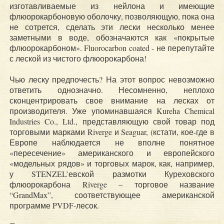
изготавливаемые из нейлона и имеющие
флюорокарбоновую оболочку, позволяющую, пока она
не сотрется, сделать эти лески несколько менее
заметными в воде, обозначаются как «покрытые
флюорокарбоном». Fluorocarbon coated - не перепутайте
с леской из чистого флюорокарбона!
Чью леску предпочесть? На этот вопрос невозможно
ответить однозначно. Несомненно, неплохо
сконцентрировать свое внимание на лесках от
производителя. Уже упоминавшаяся Kureha Chemical
Industries Co., Ltd., представляющую свой товар под
торговыми марками Riverge и Seaguar, (кстати, кое-где в
Европе наблюдается не вполне понятное
«пересечение» американского и европейского
«модельных рядов» и торговых марок, как, например,
у STENZEL’евской размотки Куреховского
флюорокарбона Riverge – торговое название
“GrandMax”, соответствующее американской
программе PVDF-лесок.