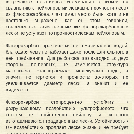
встречаются негативные упоминания о низкой, по
сравнению с нейлоновыми лесками, прочности лесок
из флюорокарбона. Факт имел место быть, хотя и не
настолько выражено, как об этом говорили,
современные качественные же флюорокарбоновые
лески не уступают по прочности лескам нейлоновым.
Флюорокарбон практически не смачивается водой,
благодаря чему не набухает даже после длительного в
ней пребывания. Для рыболова это выгодно «с двух
сторон»: во-первых, не изменяется структура
материала, «распираемая» молекулами воды, а
значит, не теряется и прочность; во-вторых, не
увеличивается диаметр лески, а значит и ее
видимость.
Флюорокарбон стопроцентно устойчив к
разрушающему воздействию ультрафиолета, что
совсем не свойственно нейлону, из которого
изготавливаются традиционные лески. Устойчивость к
UV-воздействию продляет леске жизнь и не требует
затемнять ее при хранении.