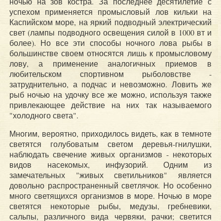
ночью на зов костра. За последнее десятилетие с
успехом применяется промысловый лов кильки на
Каспийском море, на яркий подводный электрический
свет (лампы подводного освещения силой в 1000 вт и
более). Но все эти способы ночного лова рыбы в
большинстве своем относятся лишь к промысловому
лову, а применение аналогичных приемов в
любительском спортивном рыболовстве -
затруднительно, а подчас и невозможно. Ловить же
рыб ночью на удочку все же можно, используя также
привлекающее действие на них так называемого
"холодного света".
Многим, вероятно, приходилось видеть, как в темноте
светятся голубоватым светом деревья-гнилушки,
наблюдать свечение живых организмов - некоторых
видов насекомых, инфузорий. Одним из
замечательных "живых светильников" является
довольно распространенный светлячок. Но особенно
много светящихся организмов в море. Ночью в море
светятся некоторые рыбы, медузы, гребневики,
сальпы, различного вида червяки, рачки; светится