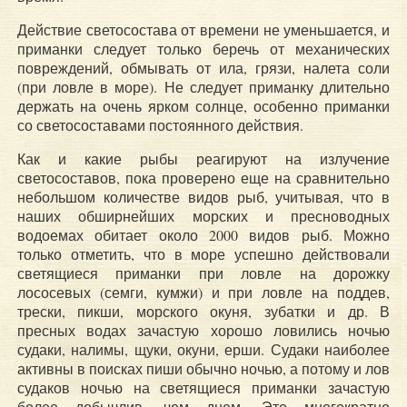
Действие светосостава от времени не уменьшается, и
приманки следует только беречь от механических
повреждений, обмывать от ила, грязи, налета соли
(при ловле в море). Не следует приманку длительно
держать на очень ярком солнце, особенно приманки
со светосоставами постоянного действия.
Как и какие рыбы реагируют на излучение
светосоставов, пока проверено еще на сравнительно
небольшом количестве видов рыб, учитывая, что в
наших обширнейших морских и пресноводных
водоемах обитает около 2000 видов рыб. Можно
только отметить, что в море успешно действовали
светящиеся приманки при ловле на дорожку
лососевых (семги, кумжи) и при ловле на поддев,
трески, пикши, морского окуня, зубатки и др. В
пресных водах зачастую хорошо ловились ночью
судаки, налимы, щуки, окуни, ерши. Судаки наиболее
активны в поисках пиши обычно ночью, а потому и лов
судаков ночью на светящиеся приманки зачастую
более добычлив, чем днем. Это многократно