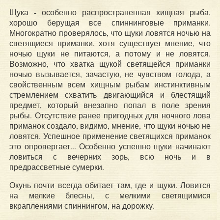
Щука - особенно распространенная хищная рыба,
хорошо берущая все спиннинговые приманки.
Многократно проверялось, что щуки ловятся ночью на
светящиеся приманки, хотя существует мнение, что
ночью щуки не питаются, а потому и не ловятся.
Возможно, что хватка щукой светящейся приманки
ночью вызывается, зачастую, не чувством голода, а
свойственным всем хищным рыбам инстинктивным
стремлением схватить двигающийся и блестящий
предмет, который внезапно попал в поле зрения
рыбы. Отсутствие ранее пригодных для ночного лова
приманок создало, видимо, мнение, что щуки ночью не
ловятся. Успешное применение светящихся приманок
это опровергает... Особенно успешно щуки начинают
ловиться с вечерних зорь, всю ночь и в
предрассветные сумерки.
Окунь почти всегда обитает там, где и щуки. Ловится
на мелкие блесны, с мелкими светящимися
вкраплениями спиннингом, на дорожку.