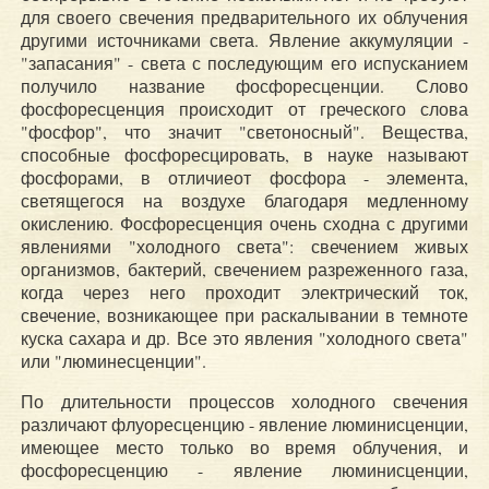
для своего свечения предварительного их облучения
другими источниками света. Явление аккумуляции -
"запасания" - света с последующим его испусканием
получило название фосфоресценции. Слово
фосфоресценция происходит от греческого слова
"фосфор", что значит "светоносный". Вещества,
способные фосфоресцировать, в науке называют
фосфорами, в отличиеот фосфора - элемента,
светящегося на воздухе благодаря медленному
окислению. Фосфоресценция очень сходна с другими
явлениями "холодного света": свечением живых
организмов, бактерий, свечением разреженного газа,
когда через него проходит электрический ток,
свечение, возникающее при раскалывании в темноте
куска сахара и др. Все это явления "холодного света"
или "люминесценции".
По длительности процессов холодного свечения
различают флуоресценцию - явление люминисценции,
имеющее место только во время облучения, и
фосфоресценцию - явление люминисценции,