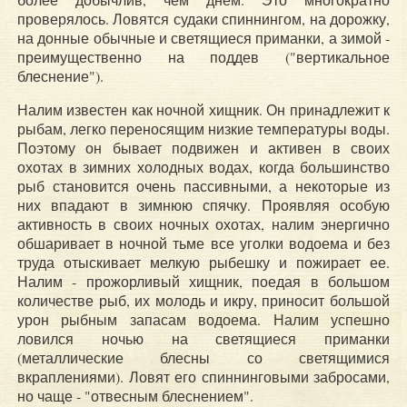
проверялось. Ловятся судаки спиннингом, на дорожку,
на донные обычные и светящиеся приманки, а зимой -
преимущественно на поддев ("вертикальное
блеснение").
Налим известен как ночной хищник. Он принадлежит к
рыбам, легко переносящим низкие температуры воды.
Поэтому он бывает подвижен и активен в своих
охотах в зимних холодных водах, когда большинство
рыб становится очень пассивными, а некоторые из
них впадают в зимнюю спячку. Проявляя особую
активность в своих ночных охотах, налим энергично
обшаривает в ночной тьме все уголки водоема и без
труда отыскивает мелкую рыбешку и пожирает ее.
Налим - прожорливый хищник, поедая в большом
количестве рыб, их молодь и икру, приносит большой
урон рыбным запасам водоема. Налим успешно
ловился ночью на светящиеся приманки
(металлические блесны со светящимися
вкраплениями). Ловят его спиннинговыми забросами,
но чаще - "отвесным блеснением".