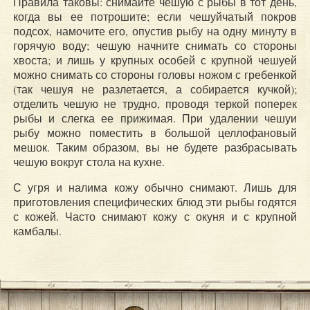
Правила таковы: снимайте чешую с рыбы в тот день,
когда вы ее потрошите; если чешуйчатый покров
подсох, намочите его, опустив рыбу на одну минуту в
горячую воду; чешую начните снимать со стороны
хвоста; и лишь у крупных особей с крупной чешуей
можно снимать со стороны головы ножом с гребенкой
(так чешуя не разлетается, а собирается кучкой);
отделить чешую не трудно, проводя теркой поперек
рыбы и слегка ее прижимая. При удалении чешуи
рыбу можно поместить в большой целлофановый
мешок. Таким образом, вы не будете разбрасывать
чешую вокруг стола на кухне.
С угря и налима кожу обычно снимают. Лишь для
приготовления специфических блюд эти рыбы годятся
с кожей. Часто снимают кожу с окуня и с крупной
камбалы.