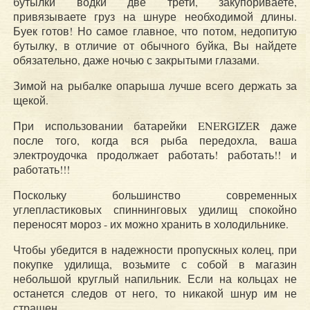
бутылки водки две трети, закупориваете,
привязываете груз на шнуре необходимой длины.
Буек готов! Но самое главное, что потом, недопитую
бутылку, в отличие от обычного буйка, Вы найдете
обязательно, даже ночью с закрытыми глазами.
Зимой на рыбалке опарыша лучше всего держать за
щекой.
При использовании батарейки ENERGIZER даже
после того, когда вся рыба передохла, ваша
электроудочка продолжает работать! работать!! и
работать!!!
Поскольку большинство современных
углепластиковых спиннинговых удилищ спокойно
переносят мороз - их можно хранить в холодильнике.
Чтобы убедится в надежности пропускных колец, при
покупке удилища, возьмите с собой в магазин
небольшой круглый напильник. Если на кольцах не
останется следов от него, то никакой шнур им не
страшен.