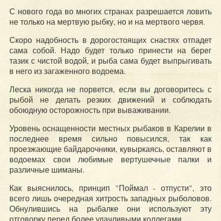
С нового года во многих странах разрешается ловить
не только на мертвую рыбку, но и на мертвого червя.
Скоро надобность в дорогостоящих снастях отпадет
сама собой. Надо будет только принести на берег
тазик с чистой водой, и рыба сама будет выпрыгивать
в него из загаженного водоема.
Леска никогда не порвется, если вы договоритесь с
рыбой не делать резких движений и соблюдать
обоюдную осторожность при вываживании.
Уровень оснащенности местных рыбаков в Карелии в
последнее время сильно повысился, так как
проезжающие байдарочники, кувыркаясь, оставляют в
водоемах свои любимые вертушечные палки и
различные шиманы.
Как выяснилось, принцип "Поймал - отпусти", это
всего лишь очередная хитрость западных рыболовов.
Обнулившись на рыбалке они используют эту
отговорку перед более удачливыми коллегами.